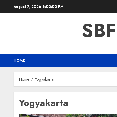
Skip
August 7, 2026
6:02:04 PM
to
content
SBF
HOME
Home
Yogyakarta
Yogyakarta