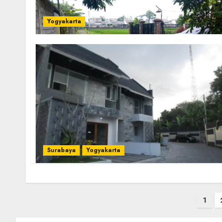
Yogyakarta
Surabaya
Yogyakarta
Posts
1
pagination