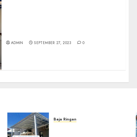
DI JUAL RUMAH MINIMALIS MODERN DALAM
CLUSTER AREA GIWANGAN UMBULHARJO
KODYA
ADMIN
SEPTEMBER 27, 2023
0
Baja Ringan
Jasa Pemasangan Kanopi
Baja Ringan Termurah Di