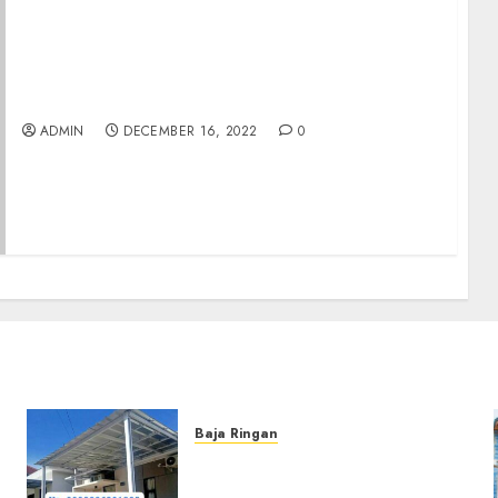
Jual Rumah Minimalis Di Cibubur
ADMIN
DECEMBER 16, 2022
0
Baja Ringan
Jasa Pemasangan Kanopi
Baja Ringan Termurah Di