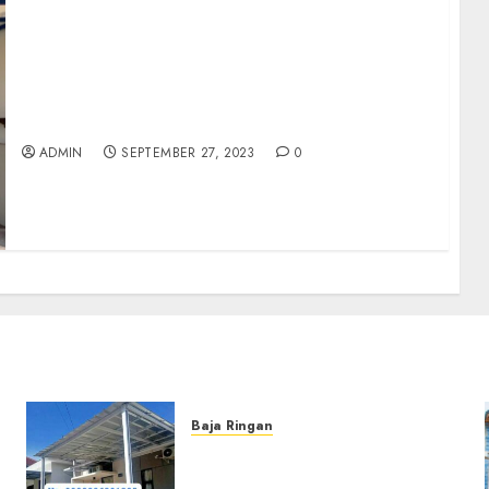
DI JUAL RUMAH MINIMALIS MODERN DALAM
CLUSTER AREA GIWANGAN UMBULHARJO
KODYA
ADMIN
SEPTEMBER 27, 2023
0
Baja Ringan
Jasa Pemasangan Kanopi
Baja Ringan Termurah Di