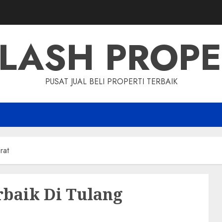
LASH PROP
PUSAT JUAL BELI PROPERTI TERBAIK
rat
rbaik Di Tulang