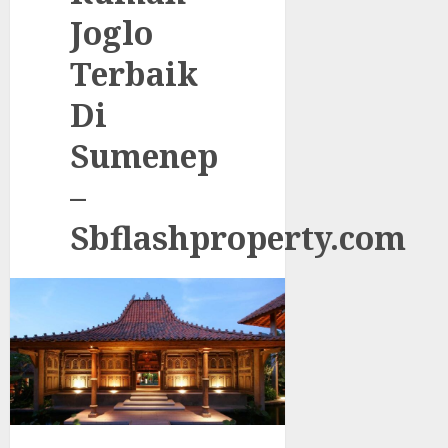
Joglo
Terbaik
Di
Sumenep
–
Sbflashproperty.com