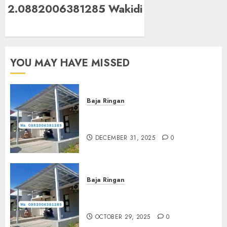
2.0882006381285 Wakidi
YOU MAY HAVE MISSED
Baja Ringan
Jasa Pasang Kanopi Baja
Ringan Terdekat Di Sewon
DECEMBER 31, 2025
0
Baja Ringan
Jasa Pemasangan Kanopi Baja
Ringan Termurah Di Sleman
OCTOBER 29, 2025
0