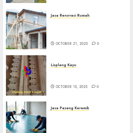
Jasa Renovasi Rumah
Jasa Renovasi Rumah
Professional Di Bantul
0882006381285
OCTOBER 21, 2025
0
Lisplang Kayu
Jual lisplang Kayu Termurah
Di Klaten 0882006381285
OCTOBER 15, 2025
0
Jasa Pasang Keramik
Jasa Pasang Keramik
Termurah Di Sleman
0882006381285