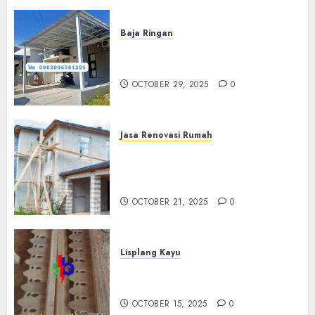
Baja Ringan
Jasa Pemasangan Kanopi Baja
Ringan Termurah Di Sleman
OCTOBER 29, 2025
0
Jasa Renovasi Rumah
Jasa Renovasi Rumah
Professional Di Bantul
0882006381285
OCTOBER 21, 2025
0
Lisplang Kayu
Jual lisplang Kayu Termurah
Di Klaten 0882006381285
OCTOBER 15, 2025
0