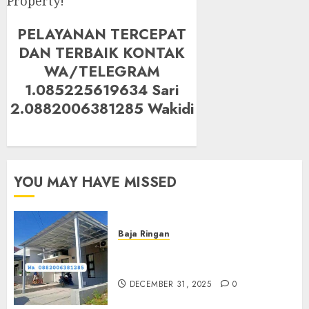
Property!
PELAYANAN TERCEPAT
DAN TERBAIK KONTAK
WA/TELEGRAM
1.085225619634 Sari
2.0882006381285 Wakidi
YOU MAY HAVE MISSED
Baja Ringan
Jasa Pasang Kanopi Baja
Ringan Terdekat Di Sewon
DECEMBER 31, 2025
0