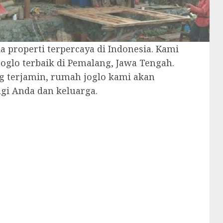
ia properti terpercaya di Indonesia. Kami
lo terbaik di Pemalang, Jawa Tengah.
g terjamin, rumah joglo kami akan
i Anda dan keluarga.