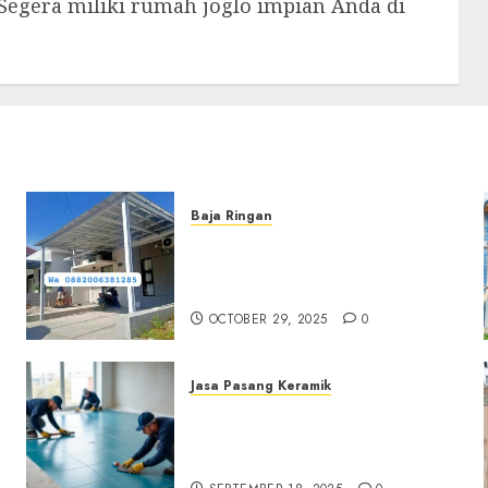
 Segera miliki rumah joglo impian Anda di
Baja Ringan
Jasa Pemasangan Kanopi
Baja Ringan Termurah Di
Sleman
OCTOBER 29, 2025
0
Jasa Pasang Keramik
Jasa Pasang Keramik
Termurah Di Sleman
0882006381285