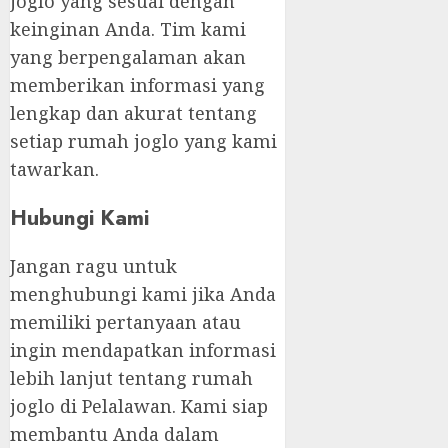
joglo yang sesuai dengan
keinginan Anda. Tim kami
yang berpengalaman akan
memberikan informasi yang
lengkap dan akurat tentang
setiap rumah joglo yang kami
tawarkan.
Hubungi Kami
Jangan ragu untuk
menghubungi kami jika Anda
memiliki pertanyaan atau
ingin mendapatkan informasi
lebih lanjut tentang rumah
joglo di Pelalawan. Kami siap
membantu Anda dalam