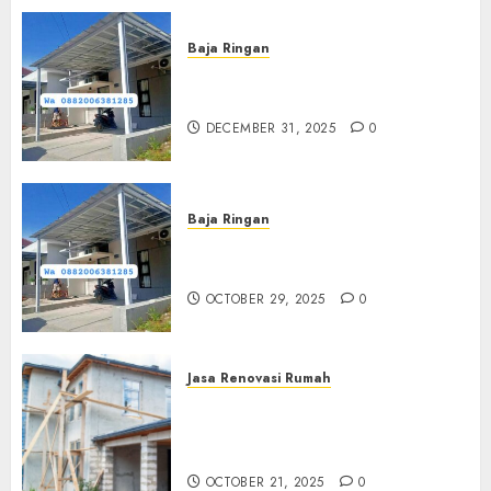
Baja Ringan
Jasa Pasang Kanopi Baja
Ringan Terdekat Di Sewon
DECEMBER 31, 2025
0
Baja Ringan
Jasa Pemasangan Kanopi Baja
Ringan Termurah Di Sleman
OCTOBER 29, 2025
0
Jasa Renovasi Rumah
Jasa Renovasi Rumah
Professional Di Bantul
0882006381285
OCTOBER 21, 2025
0