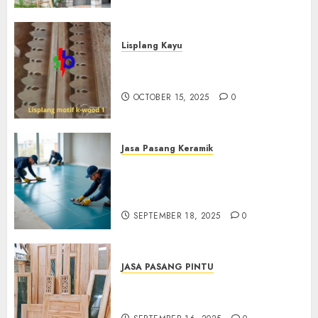
Lisplang Kayu
Jual lisplang Kayu Termurah
Di Klaten 0882006381285
OCTOBER 15, 2025
0
Jasa Pasang Keramik
Jasa Pasang Keramik
Termurah Di Sleman
0882006381285
SEPTEMBER 18, 2025
0
JASA PASANG PINTU
Jasa Pasang Pintu Profesional
Di Bantul Jogja 0882006381285