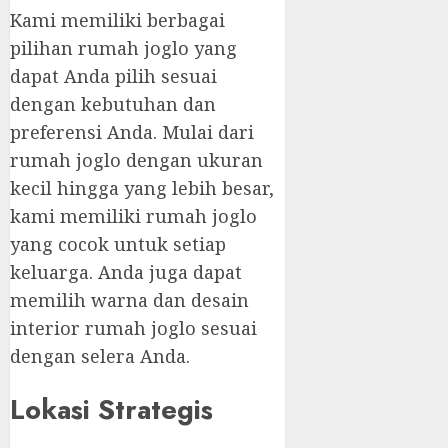
Kami memiliki berbagai
pilihan rumah joglo yang
dapat Anda pilih sesuai
dengan kebutuhan dan
preferensi Anda. Mulai dari
rumah joglo dengan ukuran
kecil hingga yang lebih besar,
kami memiliki rumah joglo
yang cocok untuk setiap
keluarga. Anda juga dapat
memilih warna dan desain
interior rumah joglo sesuai
dengan selera Anda.
Lokasi Strategis