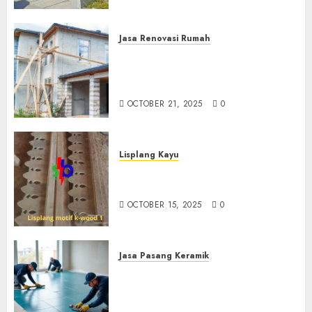
Jasa Renovasi Rumah
Jasa Renovasi Rumah
Professional Di Bantul
0882006381285
OCTOBER 21, 2025
0
Lisplang Kayu
Jual lisplang Kayu Termurah
Di Klaten 0882006381285
OCTOBER 15, 2025
0
Jasa Pasang Keramik
Jasa Pasang Keramik
Termurah Di Sleman
0882006381285