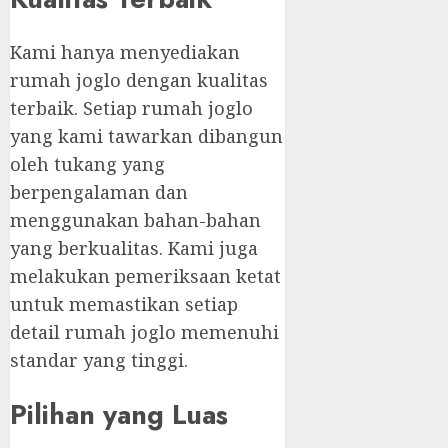
Kami hanya menyediakan
rumah joglo dengan kualitas
terbaik. Setiap rumah joglo
yang kami tawarkan dibangun
oleh tukang yang
berpengalaman dan
menggunakan bahan-bahan
yang berkualitas. Kami juga
melakukan pemeriksaan ketat
untuk memastikan setiap
detail rumah joglo memenuhi
standar yang tinggi.
Pilihan yang Luas