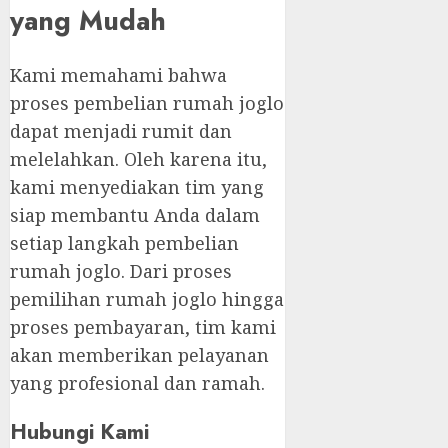
yang Mudah
Kami memahami bahwa
proses pembelian rumah joglo
dapat menjadi rumit dan
melelahkan. Oleh karena itu,
kami menyediakan tim yang
siap membantu Anda dalam
setiap langkah pembelian
rumah joglo. Dari proses
pemilihan rumah joglo hingga
proses pembayaran, tim kami
akan memberikan pelayanan
yang profesional dan ramah.
Hubungi Kami