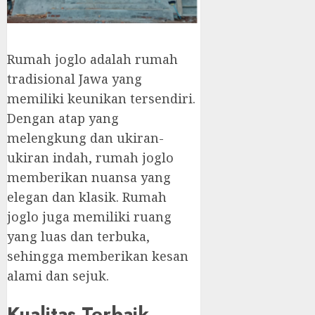
Rumah joglo adalah rumah
tradisional Jawa yang
memiliki keunikan tersendiri.
Dengan atap yang
melengkung dan ukiran-
ukiran indah, rumah joglo
memberikan nuansa yang
elegan dan klasik. Rumah
joglo juga memiliki ruang
yang luas dan terbuka,
sehingga memberikan kesan
alami dan sejuk.
Kualitas Terbaik