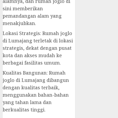
alamnya, dan rumah joglo di
sini memberikan
pemandangan alam yang
menakjubkan.
Lokasi Strategis: Rumah joglo
di Lumajang terletak di lokasi
strategis, dekat dengan pusat
kota dan akses mudah ke
berbagai fasilitas umum.
Kualitas Bangunan: Rumah
joglo di Lumajang dibangun
dengan kualitas terbaik,
menggunakan bahan-bahan
yang tahan lama dan
berkualitas tinggi.