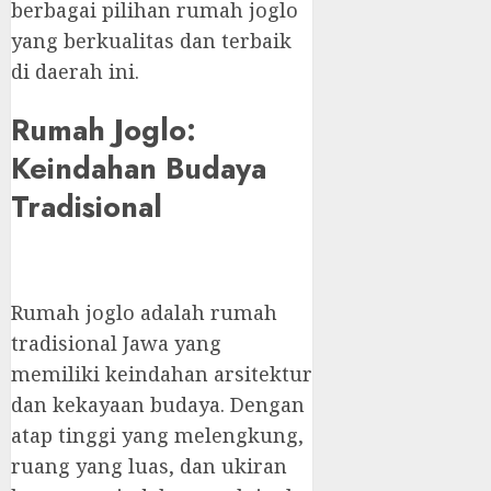
berbagai pilihan rumah joglo
yang berkualitas dan terbaik
di daerah ini.
Rumah Joglo:
Keindahan Budaya
Tradisional
Rumah joglo adalah rumah
tradisional Jawa yang
memiliki keindahan arsitektur
dan kekayaan budaya. Dengan
atap tinggi yang melengkung,
ruang yang luas, dan ukiran