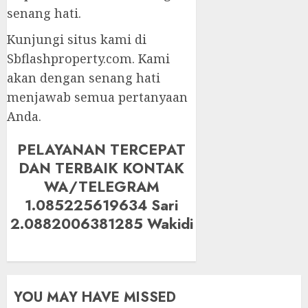
senang hati.
Kunjungi situs kami di
Sbflashproperty.com. Kami
akan dengan senang hati
menjawab semua pertanyaan
Anda.
PELAYANAN TERCEPAT
DAN TERBAIK KONTAK
WA/TELEGRAM
1.085225619634 Sari
2.0882006381285 Wakidi
YOU MAY HAVE MISSED