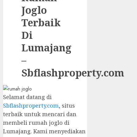
Joglo
Terbaik
Di
Lumajang
–
Sbflashproperty.com
Selamat datang di
Sbflashproperty.com
, situs
terbaik untuk mencari dan
membeli rumah joglo di
Lumajang. Kami menyediakan