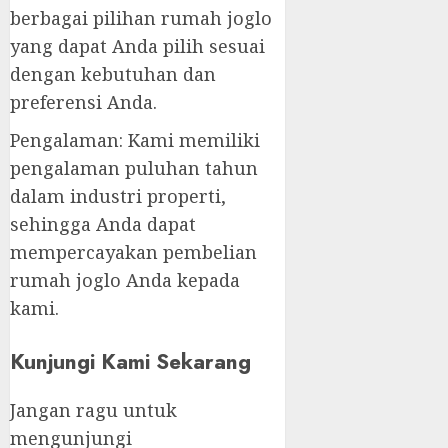
berbagai pilihan rumah joglo
yang dapat Anda pilih sesuai
dengan kebutuhan dan
preferensi Anda.
Pengalaman: Kami memiliki
pengalaman puluhan tahun
dalam industri properti,
sehingga Anda dapat
mempercayakan pembelian
rumah joglo Anda kepada
kami.
Kunjungi Kami Sekarang
Jangan ragu untuk
mengunjungi