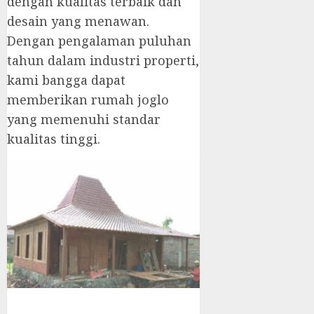
dengan kualitas terbaik dan
desain yang menawan.
Dengan pengalaman puluhan
tahun dalam industri properti,
kami bangga dapat
memberikan rumah joglo
yang memenuhi standar
kualitas tinggi.