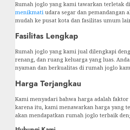
Rumah joglo yang kami tawarkan terletak di 
menikmati
udara segar dan pemandangan al
mudah ke pusat kota dan fasilitas umum lai
Fasilitas Lengkap
Rumah joglo yang kami jual dilengkapi deng
renang, dan ruang keluarga yang luas. And
nyaman dan berkualitas di rumah joglo kam
Harga Terjangkau
Kami menyadari bahwa harga adalah faktor
karena itu, kami menawarkan harga yang t
akan mendapatkan rumah joglo terbaik deng
Hubungi Kami