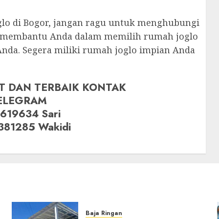
glo di Bogor, jangan ragu untuk menghubungi
 membantu Anda dalam memilih rumah joglo
nda. Segera miliki rumah joglo impian Anda
T DAN TERBAIK KONTAK
ELEGRAM
619634 Sari
381285 Wakidi
Baja Ringan