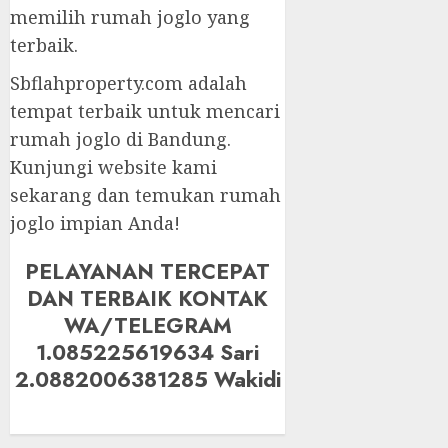
memilih rumah joglo yang
terbaik.
Sbflahproperty.com adalah
tempat terbaik untuk mencari
rumah joglo di Bandung.
Kunjungi website kami
sekarang dan temukan rumah
joglo impian Anda!
PELAYANAN TERCEPAT
DAN TERBAIK KONTAK
WA/TELEGRAM
1.085225619634 Sari
2.0882006381285 Wakidi