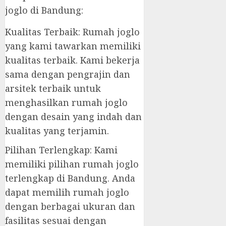
joglo di Bandung:
Kualitas Terbaik: Rumah joglo
yang kami tawarkan memiliki
kualitas terbaik. Kami bekerja
sama dengan pengrajin dan
arsitek terbaik untuk
menghasilkan rumah joglo
dengan desain yang indah dan
kualitas yang terjamin.
Pilihan Terlengkap: Kami
memiliki pilihan rumah joglo
terlengkap di Bandung. Anda
dapat memilih rumah joglo
dengan berbagai ukuran dan
fasilitas sesuai dengan