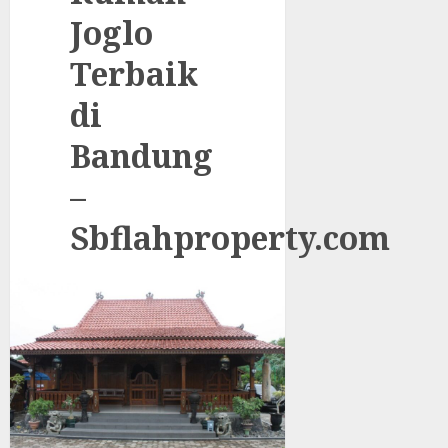
Joglo
Terbaik
di
Bandung
–
Sbflahproperty.com