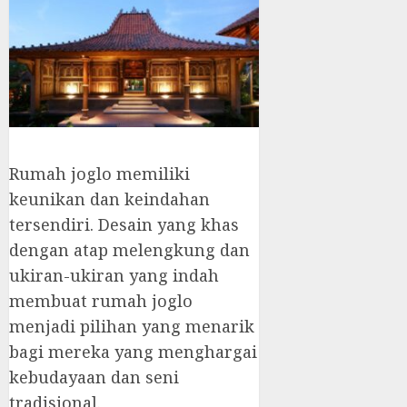
Rumah joglo memiliki
keunikan dan keindahan
tersendiri. Desain yang khas
dengan atap melengkung dan
ukiran-ukiran yang indah
membuat rumah joglo
menjadi pilihan yang menarik
bagi mereka yang menghargai
kebudayaan dan seni
tradisional.