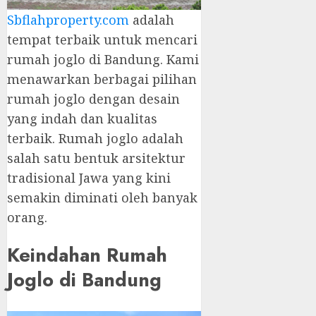
Sbflahproperty.com
adalah
tempat terbaik untuk mencari
rumah joglo di Bandung. Kami
menawarkan berbagai pilihan
rumah joglo dengan desain
yang indah dan kualitas
terbaik. Rumah joglo adalah
salah satu bentuk arsitektur
tradisional Jawa yang kini
semakin diminati oleh banyak
orang.
Keindahan Rumah
Joglo di Bandung