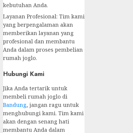
kebutuhan Anda.
Layanan Profesional: Tim kami
yang berpengalaman akan
memberikan layanan yang
profesional dan membantu
Anda dalam proses pembelian
rumah joglo.
Hubungi Kami
Jika Anda tertarik untuk
membeli rumah joglo di
Bandung
, jangan ragu untuk
menghubungi kami. Tim kami
akan dengan senang hati
membantu Anda dalam