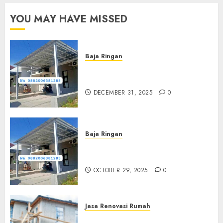
YOU MAY HAVE MISSED
Baja Ringan
Jasa Pasang Kanopi Baja
Ringan Terdekat Di Sewon
DECEMBER 31, 2025
0
Baja Ringan
Jasa Pemasangan Kanopi Baja
Ringan Termurah Di Sleman
OCTOBER 29, 2025
0
Jasa Renovasi Rumah
Jasa Renovasi Rumah