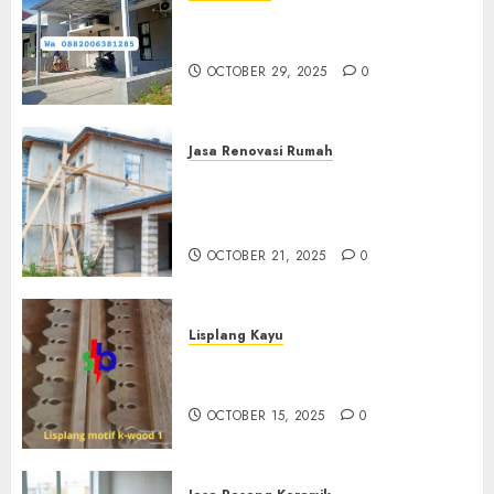
Jasa Pemasangan Kanopi Baja
Ringan Termurah Di Sleman
OCTOBER 29, 2025
0
Jasa Renovasi Rumah
Jasa Renovasi Rumah
Professional Di Bantul
0882006381285
OCTOBER 21, 2025
0
Lisplang Kayu
Jual lisplang Kayu Termurah
Di Klaten 0882006381285
OCTOBER 15, 2025
0