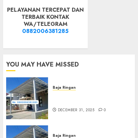
PELAYANAN TERCEPAT DAN
TERBAIK KONTAK
WA/TELEGRAM
0882006381285
YOU MAY HAVE MISSED
Baja Ringan
Jasa Pasang Kanopi Baja
Ringan Terdekat Di Sewon
DECEMBER 31, 2025
0
Baja Ringan