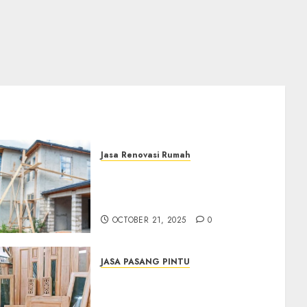
Jasa Renovasi Rumah
Jasa Renovasi Rumah
Professional Di Bantul
0882006381285
OCTOBER 21, 2025
0
JASA PASANG PINTU
Jasa Pasang Pintu
Profesional Di Bantul Jogja