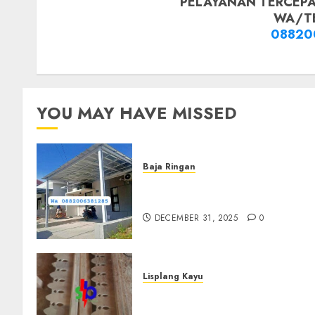
PELAYANAN TERCEPA
WA/T
08820
YOU MAY HAVE MISSED
Baja Ringan
Jasa Pasang Kanopi Baja
Ringan Terdekat Di Sewon
DECEMBER 31, 2025
0
Lisplang Kayu
Jual lisplang Kayu Termurah
Di Klaten 0882006381285