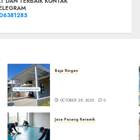
T DAN TERBAIK KONTAK
ELEGRAM
06381285
Baja Ringan
Jasa Pemasangan Kanopi
Baja Ringan Termurah Di
Sleman
OCTOBER 29, 2025
0
Jasa Pasang Keramik
Jasa Pasang Keramik
Termurah Di Sleman