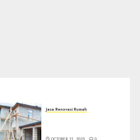
Jasa Renovasi Rumah
Jasa Renovasi Rumah
Professional Di Bantul
0882006381285
OCTOBER 21, 2025
0