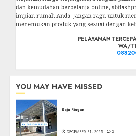
dan kemudahan berbelanja online, sbflas
impian rumah Anda. Jangan ragu untuk men
menemukan produk yang sesuai dengan keb
PELAYANAN TERCEPA
WA/T
08820
YOU MAY HAVE MISSED
Baja Ringan
Jasa Pasang Kanopi Baja
Ringan Terdekat Di Sewon
DECEMBER 31, 2025
0