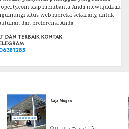
hproperty.com siap membantu Anda mewujudkan
gunjungi situs web mereka sekarang untuk
utuhan dan preferensi Anda.
T DAN TERBAIK KONTAK
ELEGRAM
06381285
Baja Ringan
Jasa Pemasangan Kanopi
Baja Ringan Termurah Di
Sleman
OCTOBER 29, 2025
0