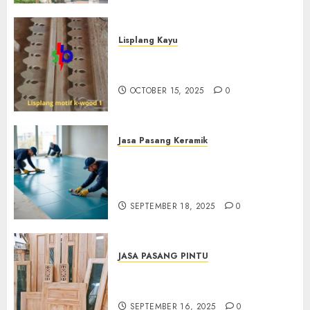
Lisplang Kayu
Jual lisplang Kayu Termurah
Di Klaten 0882006381285
OCTOBER 15, 2025
0
Jasa Pasang Keramik
Jasa Pasang Keramik
Termurah Di Sleman
0882006381285
SEPTEMBER 18, 2025
0
JASA PASANG PINTU
Jasa Pasang Pintu Profesional
Di Bantul Jogja 0882006381285
SEPTEMBER 16, 2025
0