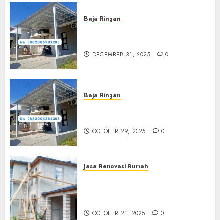
Baja Ringan
Jasa Pasang Kanopi Baja
Ringan Terdekat Di Sewon
DECEMBER 31, 2025
0
Baja Ringan
Jasa Pemasangan Kanopi Baja
Ringan Termurah Di Sleman
OCTOBER 29, 2025
0
Jasa Renovasi Rumah
Jasa Renovasi Rumah
Professional Di Bantul
0882006381285
OCTOBER 21, 2025
0