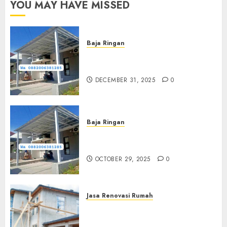
YOU MAY HAVE MISSED
Baja Ringan
Jasa Pasang Kanopi Baja
Ringan Terdekat Di Sewon
DECEMBER 31, 2025
0
Baja Ringan
Jasa Pemasangan Kanopi Baja
Ringan Termurah Di Sleman
OCTOBER 29, 2025
0
Jasa Renovasi Rumah
Jasa Renovasi Rumah
Professional Di Bantul