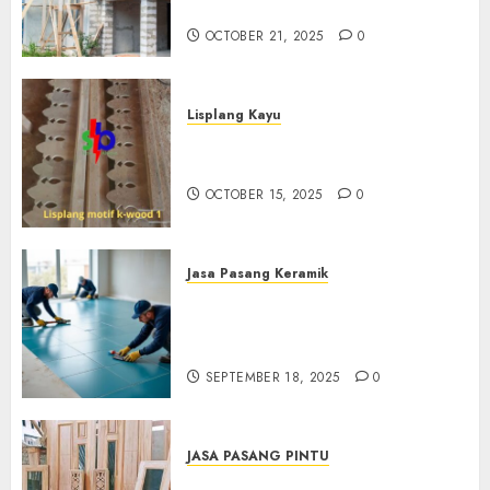
0882006381285
OCTOBER 21, 2025
0
Lisplang Kayu
Jual lisplang Kayu Termurah
Di Klaten 0882006381285
OCTOBER 15, 2025
0
Jasa Pasang Keramik
Jasa Pasang Keramik
Termurah Di Sleman
0882006381285
SEPTEMBER 18, 2025
0
JASA PASANG PINTU
Jasa Pasang Pintu Profesional