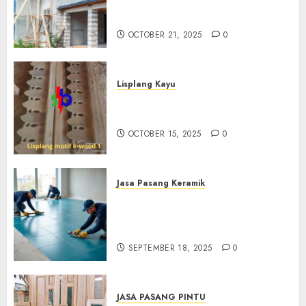
Professional Di Bantul
0882006381285
OCTOBER 21, 2025
0
Lisplang Kayu
Jual lisplang Kayu Termurah
Di Klaten 0882006381285
OCTOBER 15, 2025
0
Jasa Pasang Keramik
Jasa Pasang Keramik
Termurah Di Sleman
0882006381285
SEPTEMBER 18, 2025
0
JASA PASANG PINTU