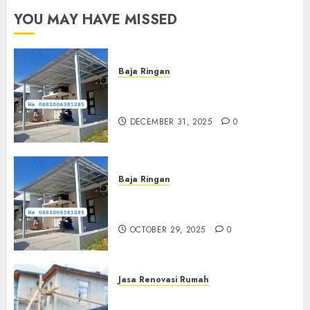
YOU MAY HAVE MISSED
Baja Ringan
Jasa Pasang Kanopi Baja
Ringan Terdekat Di Sewon
DECEMBER 31, 2025
0
Baja Ringan
Jasa Pemasangan Kanopi Baja
Ringan Termurah Di Sleman
OCTOBER 29, 2025
0
Jasa Renovasi Rumah
Jasa Renovasi Rumah