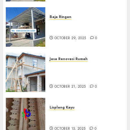
Baja Ringan
Jasa Pemasangan Kanopi Baja
Ringan Termurah Di Sleman
OCTOBER 29, 2025
0
Jasa Renovasi Rumah
Jasa Renovasi Rumah
Professional Di Bantul
0882006381285
OCTOBER 21, 2025
0
Lisplang Kayu
Jual lisplang Kayu Termurah
Di Klaten 0882006381285
OCTOBER 15, 2025
0