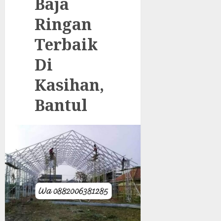
Baja
Ringan
Terbaik
Di
Kasihan,
Bantul