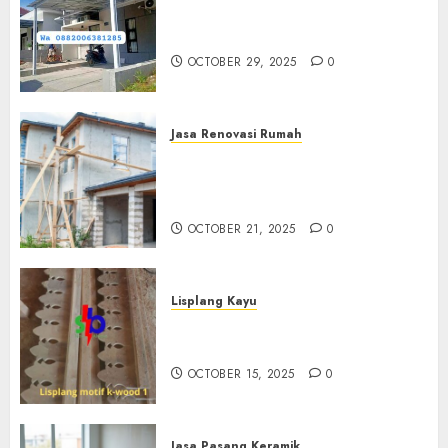
Jasa Pemasangan Kanopi Baja
Ringan Termurah Di Sleman
OCTOBER 29, 2025
0
Jasa Renovasi Rumah
Jasa Renovasi Rumah
Professional Di Bantul
0882006381285
OCTOBER 21, 2025
0
Lisplang Kayu
Jual lisplang Kayu Termurah
Di Klaten 0882006381285
OCTOBER 15, 2025
0
Jasa Pasang Keramik