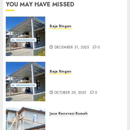
YOU MAY HAVE MISSED
Baja Ringan
Jasa Pasang Kanopi Baja
Ringan Terdekat Di Sewon
DECEMBER 31, 2025
0
Baja Ringan
Jasa Pemasangan Kanopi Baja
Ringan Termurah Di Sleman
OCTOBER 29, 2025
0
Jasa Renovasi Rumah
Jasa Renovasi Rumah
Professional Di Bantul