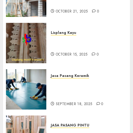
0882006381285
OCTOBER 21, 2025
0
Lisplang Kayu
Jual lisplang Kayu Termurah
Di Klaten 0882006381285
OCTOBER 15, 2025
0
Jasa Pasang Keramik
Jasa Pasang Keramik
Termurah Di Sleman
0882006381285
SEPTEMBER 18, 2025
0
JASA PASANG PINTU
Jasa Pasang Pintu Profesional