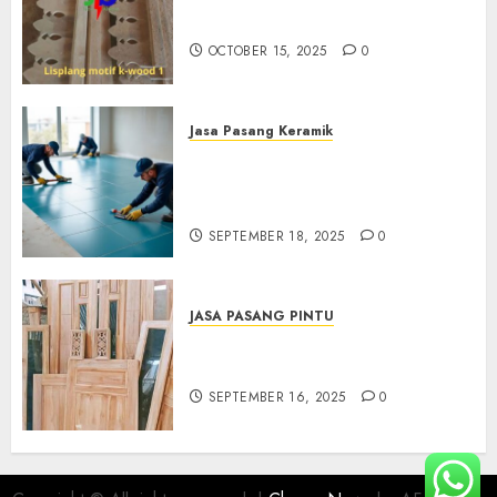
Di Klaten 0882006381285
OCTOBER 15, 2025
0
Jasa Pasang Keramik
Jasa Pasang Keramik
Termurah Di Sleman
0882006381285
SEPTEMBER 18, 2025
0
JASA PASANG PINTU
Jasa Pasang Pintu Profesional
Di Bantul Jogja 0882006381285
SEPTEMBER 16, 2025
0