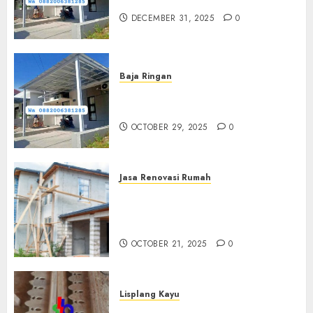
Ringan Terdekat Di Sewon
DECEMBER 31, 2025
0
Baja Ringan
Jasa Pemasangan Kanopi Baja
Ringan Termurah Di Sleman
OCTOBER 29, 2025
0
Jasa Renovasi Rumah
Jasa Renovasi Rumah
Professional Di Bantul
0882006381285
OCTOBER 21, 2025
0
Lisplang Kayu
Jual lisplang Kayu Termurah