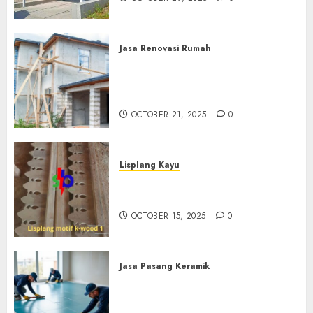
Jasa Renovasi Rumah
Jasa Renovasi Rumah
Professional Di Bantul
0882006381285
OCTOBER 21, 2025
0
Lisplang Kayu
Jual lisplang Kayu Termurah
Di Klaten 0882006381285
OCTOBER 15, 2025
0
Jasa Pasang Keramik
Jasa Pasang Keramik
Termurah Di Sleman