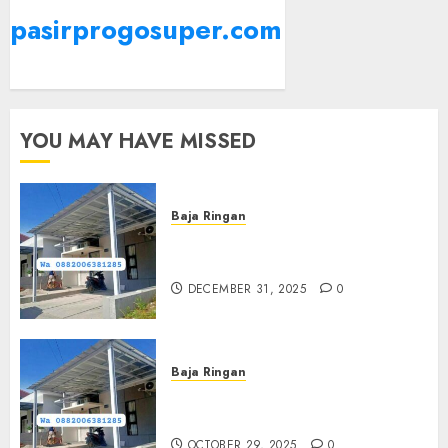
pasirprogosuper.com
YOU MAY HAVE MISSED
Baja Ringan
Jasa Pasang Kanopi Baja
Ringan Terdekat Di Sewon
DECEMBER 31, 2025
0
Baja Ringan
Jasa Pemasangan Kanopi Baja
Ringan Termurah Di Sleman
OCTOBER 29, 2025
0