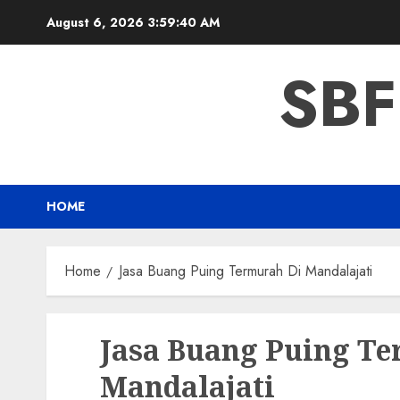
Skip
August 6, 2026
3:59:41 AM
to
content
SBF
HOME
Home
Jasa Buang Puing Termurah Di Mandalajati
Jasa Buang Puing T
Mandalajati