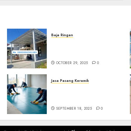
Baja Ringan
Jasa Pemasangan Kanopi
Baja Ringan Termurah Di
Sleman
OCTOBER 29, 2025
0
Jasa Pasang Keramik
Jasa Pasang Keramik
Termurah Di Sleman
0882006381285
SEPTEMBER 18, 2025
0