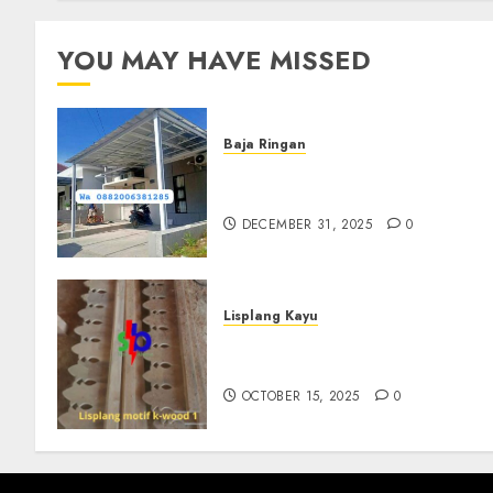
YOU MAY HAVE MISSED
Baja Ringan
Jasa Pasang Kanopi Baja
Ringan Terdekat Di Sewon
DECEMBER 31, 2025
0
Lisplang Kayu
Jual lisplang Kayu Termurah
Di Klaten 0882006381285
OCTOBER 15, 2025
0