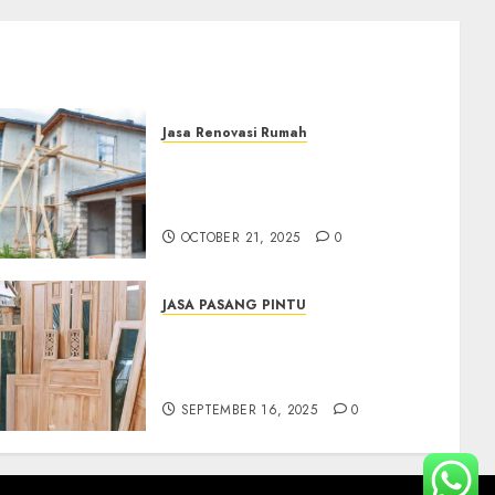
Jasa Renovasi Rumah
Jasa Renovasi Rumah
Professional Di Bantul
0882006381285
OCTOBER 21, 2025
0
JASA PASANG PINTU
Jasa Pasang Pintu
Profesional Di Bantul Jogja
0882006381285
SEPTEMBER 16, 2025
0