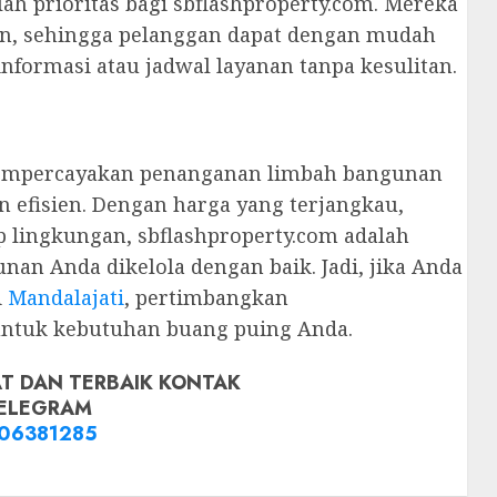
ah prioritas bagi sbflashproperty.com. Mereka
en, sehingga pelanggan dapat dengan mudah
ormasi atau jadwal layanan tanpa kesulitan.
mempercayakan penanganan limbah bangunan
n efisien. Dengan harga yang terjangkau,
p lingkungan, sbflashproperty.com adalah
an Anda dikelola dengan baik. Jadi, jika Anda
i
Mandalajati
, pertimbangkan
 untuk kebutuhan buang puing Anda.
T DAN TERBAIK KONTAK
ELEGRAM
06381285