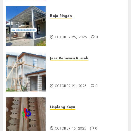
Baja Ringan
Jasa Pemasangan Kanopi Baja
Ringan Termurah Di Sleman
OCTOBER 29, 2025
0
Jasa Renovasi Rumah
Jasa Renovasi Rumah
Professional Di Bantul
0882006381285
OCTOBER 21, 2025
0
Lisplang Kayu
Jual lisplang Kayu Termurah
Di Klaten 0882006381285
OCTOBER 15, 2025
0