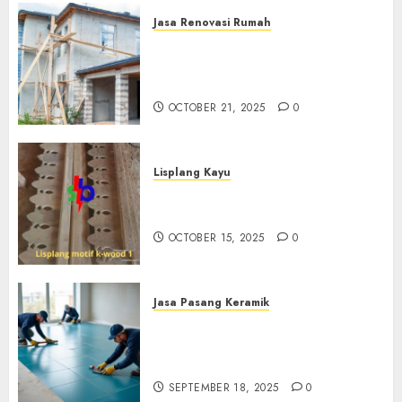
Jasa Renovasi Rumah
Jasa Renovasi Rumah
Professional Di Bantul
0882006381285
OCTOBER 21, 2025
0
Lisplang Kayu
Jual lisplang Kayu Termurah
Di Klaten 0882006381285
OCTOBER 15, 2025
0
Jasa Pasang Keramik
Jasa Pasang Keramik
Termurah Di Sleman
0882006381285
SEPTEMBER 18, 2025
0