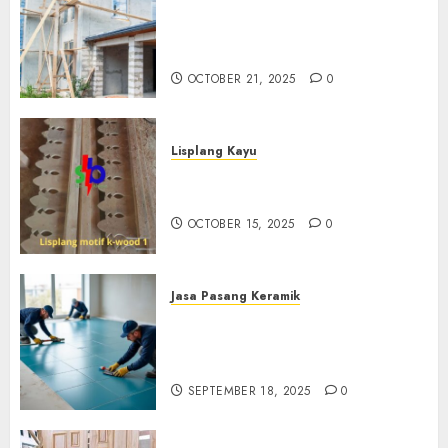
Jasa Renovasi Rumah
Professional Di Bantul
0882006381285
OCTOBER 21, 2025
0
Lisplang Kayu
Jual lisplang Kayu Termurah
Di Klaten 0882006381285
OCTOBER 15, 2025
0
Jasa Pasang Keramik
Jasa Pasang Keramik
Termurah Di Sleman
0882006381285
SEPTEMBER 18, 2025
0