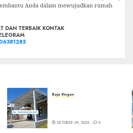
 membantu Anda dalam mewujudkan rumah
T DAN TERBAIK KONTAK
ELEGRAM
06381285
Baja Ringan
Jasa Pemasangan Kanopi
Baja Ringan Termurah Di
Sleman
OCTOBER 29, 2025
0