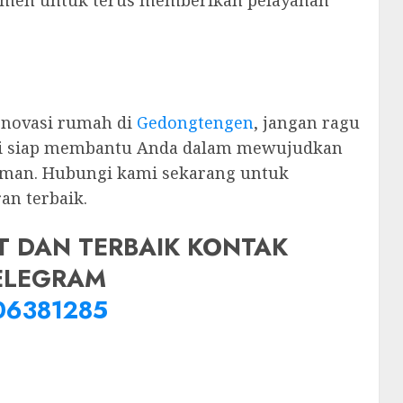
tmen untuk terus memberikan pelayanan
enovasi rumah di
Gedongtengen
, jangan ragu
mi siap membantu Anda dalam mewujudkan
aman. Hubungi kami sekarang untuk
an terbaik.
T DAN TERBAIK KONTAK
ELEGRAM
06381285