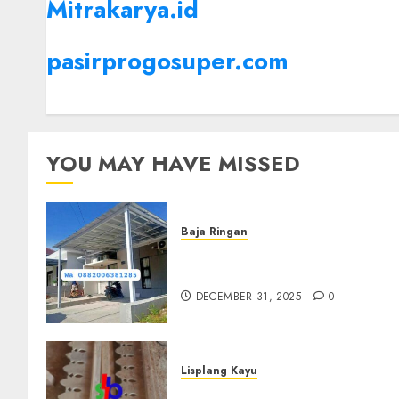
Mitrakarya.id
pasirprogosuper.com
YOU MAY HAVE MISSED
Baja Ringan
Jasa Pasang Kanopi Baja
Ringan Terdekat Di Sewon
DECEMBER 31, 2025
0
Lisplang Kayu
Jual lisplang Kayu Termurah