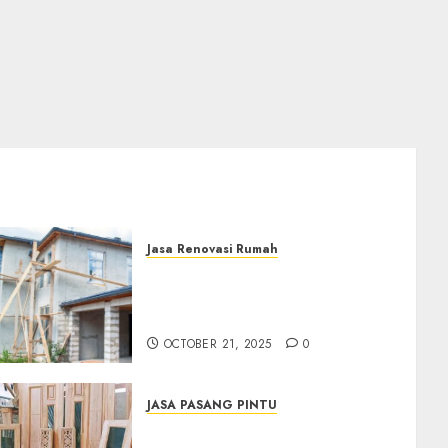
Jasa Renovasi Rumah
Jasa Renovasi Rumah
Professional Di Bantul
0882006381285
OCTOBER 21, 2025
0
JASA PASANG PINTU
Jasa Pasang Pintu