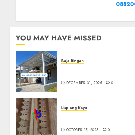
08820
YOU MAY HAVE MISSED
Baja Ringan
Jasa Pasang Kanopi Baja
Ringan Terdekat Di Sewon
DECEMBER 31, 2025
0
Lisplang Kayu
Jual lisplang Kayu Termurah
Di Klaten 0882006381285
OCTOBER 15, 2025
0