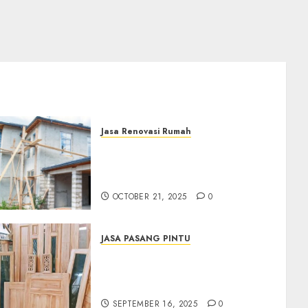
Jasa Renovasi Rumah
Jasa Renovasi Rumah
Professional Di Bantul
0882006381285
OCTOBER 21, 2025
0
JASA PASANG PINTU
Jasa Pasang Pintu
Profesional Di Bantul Jogja
0882006381285
SEPTEMBER 16, 2025
0