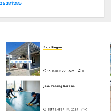
06381285
Baja Ringan
Jasa Pemasangan Kanopi
Baja Ringan Termurah Di
Sleman
OCTOBER 29, 2025
0
Jasa Pasang Keramik
Jasa Pasang Keramik
Termurah Di Sleman
0882006381285
SEPTEMBER 18, 2025
0