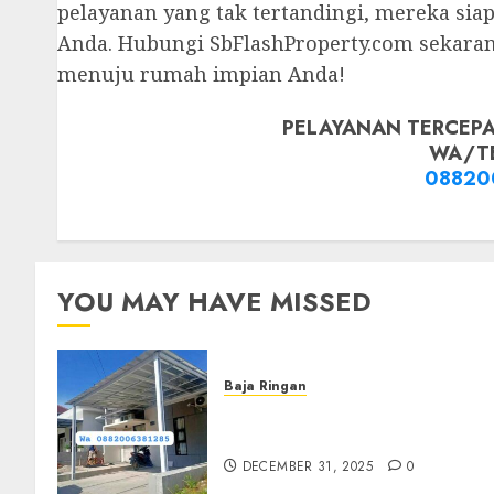
pelayanan yang tak tertandingi, mereka 
Anda. Hubungi SbFlashProperty.com sekaran
menuju rumah impian Anda!
PELAYANAN TERCEPA
WA/T
08820
YOU MAY HAVE MISSED
Baja Ringan
Jasa Pasang Kanopi Baja
Ringan Terdekat Di Sewon
DECEMBER 31, 2025
0