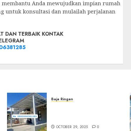
siap membantu Anda mewujudkan impian rumah
g untuk konsultasi dan mulailah perjalanan
T DAN TERBAIK KONTAK
ELEGRAM
06381285
Baja Ringan
Jasa Pemasangan Kanopi
Baja Ringan Termurah Di
Sleman
OCTOBER 29, 2025
0