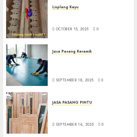
Lisplang Kayu
Jual lisplang Kayu Termurah
Di Klaten 0882006381285
OCTOBER 15, 2025
0
Jasa Pasang Keramik
Jasa Pasang Keramik
Termurah Di Sleman
0882006381285
SEPTEMBER 18, 2025
0
JASA PASANG PINTU
Jasa Pasang Pintu Profesional
Di Bantul Jogja 0882006381285
SEPTEMBER 16, 2025
0