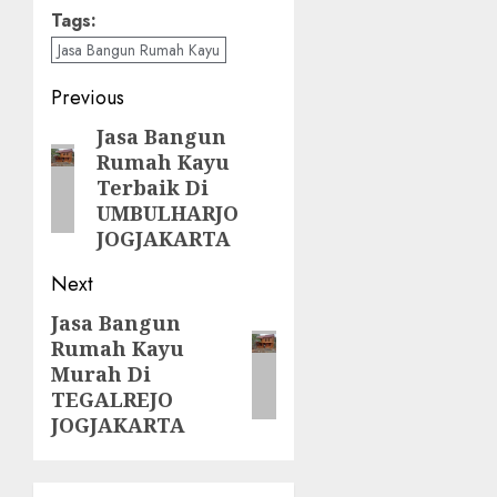
Tags:
Jasa Bangun Rumah Kayu
Post
Previous
navigation
Jasa Bangun
Previous
Rumah Kayu
post:
Terbaik Di
UMBULHARJO
JOGJAKARTA
Next
Jasa Bangun
Next
Rumah Kayu
post:
Murah Di
TEGALREJO
JOGJAKARTA