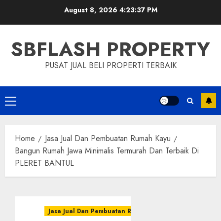
Skip
August 8, 2026
4:23:38 PM
to
content
SBFLASH PROPERTY
PUSAT JUAL BELI PROPERTI TERBAIK
Primary
Menu
Home
Jasa Jual Dan Pembuatan Rumah Kayu
Bangun Rumah Jawa Minimalis Termurah Dan Terbaik Di
PLERET BANTUL
Jasa Jual Dan Pembuatan Rumah Kayu