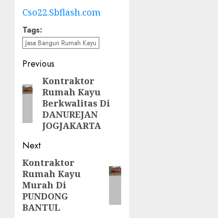
Cso22.Sbflash.com
Tags:
Jasa Bangun Rumah Kayu
Post
Previous
navigation
Kontraktor
Previous
Rumah Kayu
post:
Berkwalitas Di
DANUREJAN
JOGJAKARTA
Next
Kontraktor
Next
Rumah Kayu
post:
Murah Di
PUNDONG
BANTUL