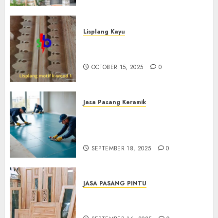
Lisplang Kayu
Jual lisplang Kayu Termurah
Di Klaten 0882006381285
OCTOBER 15, 2025
0
Jasa Pasang Keramik
Jasa Pasang Keramik
Termurah Di Sleman
0882006381285
SEPTEMBER 18, 2025
0
JASA PASANG PINTU
Jasa Pasang Pintu Profesional
Di Bantul Jogja 0882006381285