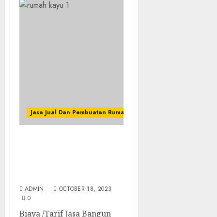
Jasa Jual Dan Pembuatan Rumah Kayu
Biaya /Tarif Jasa Bangun
Rumah Kayu Modern
Termurah Dan Terbaik
Di GUNUNGKIDUL
ADMIN
OCTOBER 18, 2023
0
Biaya /Tarif Jasa Bangun