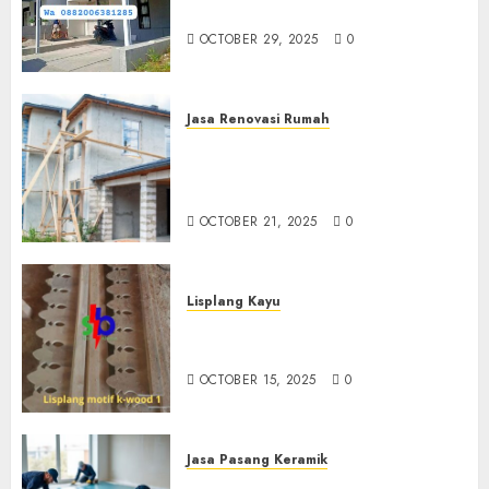
Ringan Termurah Di Sleman
OCTOBER 29, 2025
0
Jasa Renovasi Rumah
Jasa Renovasi Rumah
Professional Di Bantul
0882006381285
OCTOBER 21, 2025
0
Lisplang Kayu
Jual lisplang Kayu Termurah
Di Klaten 0882006381285
OCTOBER 15, 2025
0
Jasa Pasang Keramik
Jasa Pasang Keramik