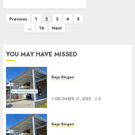
Posts
Previous
1
2
3
4
5
pagination
…
16
Next
YOU MAY HAVE MISSED
Baja Ringan
Jasa Pasang Kanopi Baja
Ringan Terdekat Di Sewon
DECEMBER 31, 2025
0
Baja Ringan
Jasa Pemasangan Kanopi Baja