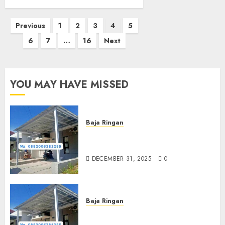
Posts
Previous
1
2
3
4
5
pagination
6
7
…
16
Next
YOU MAY HAVE MISSED
Baja Ringan
Jasa Pasang Kanopi Baja
Ringan Terdekat Di Sewon
DECEMBER 31, 2025
0
Baja Ringan
Jasa Pemasangan Kanopi Baja
Ringan Termurah Di Sleman