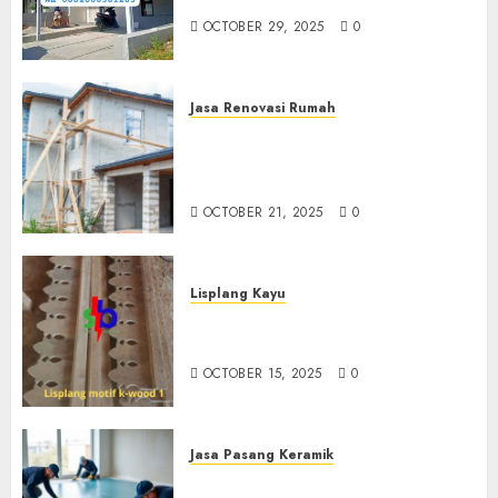
OCTOBER 29, 2025
0
Jasa Renovasi Rumah
Jasa Renovasi Rumah
Professional Di Bantul
0882006381285
OCTOBER 21, 2025
0
Lisplang Kayu
Jual lisplang Kayu Termurah
Di Klaten 0882006381285
OCTOBER 15, 2025
0
Jasa Pasang Keramik
Jasa Pasang Keramik