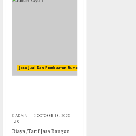
Jasa Jual Dan Pembuatan Rumah Kayu
Biaya /Tarif Jasa Bangun
Rumah Kayu Modern
Terbaik Di SRANDAKAN
BANTUL
ADMIN
OCTOBER 18, 2023
0
Biaya /Tarif Jasa Bangun