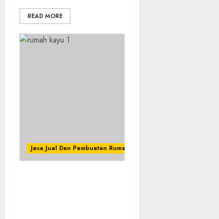
READ MORE
Jasa Jual Dan Pembuatan Rumah Kayu
Bangun Rumah Jawa
Minimalis Berkwalitas Di
NGAMPILAN
JOGJAKARTA