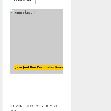
READ MORE
Jasa Jual Dan Pembuatan Rumah Kayu
Biaya /Tarif Jasa Bangun
Rumah Kayu Modern
Terbaik Di
CANGKRINGAN SLEMAN
ADMIN
OCTOBER 18, 2023